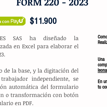
FORM 220 - 2023
$11.900
RES SAS ha diseñado la
Como 
Real
ada en Excel para elaborar el
23.
Una
comp
 de la base, y la digitación del
leona
trabajador independiente, se
En u
ión automática del formulario
tu co
ión o transformación con botón
ulario en PDF.