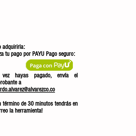
adquirirla:
iza tu pago por PAYU Pago seguro:
 vez hayas pagado, envía el
robante a
rdo.alvarez@alvarezco.co
n
término
de 30 minutos
tendrás
en
rreo la herramienta!